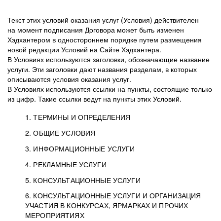
Текст этих условий оказания услуг (Условия) действителен
на момент подписания Договора может быть изменен
Хэдхантером в одностороннем порядке путем размещения
новой редакции Условий на Сайте Хэдхантера.
В Условиях используются заголовки, обозначающие название
услуги. Эти заголовки дают названия разделам, в которых
описываются условия оказания услуг.
В Условиях используются ссылки на пункты, состоящие только
из цифр. Такие ссылки ведут на пункты этих Условий.
1. ТЕРМИНЫ И ОПРЕДЕЛЕНИЯ
2. ОБЩИЕ УСЛОВИЯ
3. ИНФОРМАЦИОННЫЕ УСЛУГИ
1.1. Хэдхантер, или
Хэдхантер, ООО
4. РЕКЛАМНЫЕ УСЛУГИ
HeadHunter, или
«Хэдхантер», ИНН
2.1. Типы и статусы регистрации
5. КОНСУЛЬТАЦИОННЫЕ УСЛУГИ
Исполнитель
7718620740, адрес:
Типы регистрации
3.1. Предоставление доступа к базе данных
2.2. Активация услуг
6. КОНСУЛЬТАЦИОННЫЕ УСЛУГИ И ОРГАНИЗАЦИЯ
125047, г. Москва,
резюме с предложениями Соискателей
Описание и активация
УЧАСТИЯ В КОНКУРСАХ, ЯРМАРКАХ И ПРОЧИХ
2.1.1. Заказчику может быть присвоен один
4.0. Общие условия оказания рекламных услуг
внутригородская
о трудоустройстве с возможностью просмотра
МЕРОПРИЯТИЯХ
из Типов регистраций.
территория
4.0.1. Хэдхантер оказывает Заказчику услугу