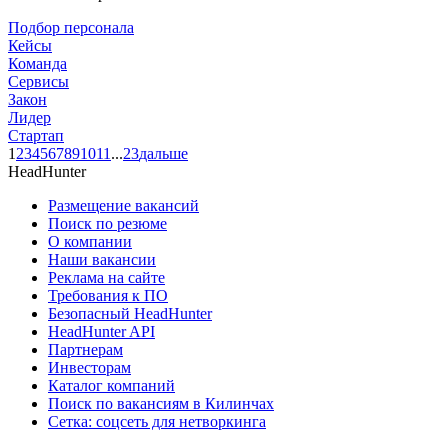
Подбор персонала
Кейсы
Команда
Сервисы
Закон
Лидер
Стартап
1
2
3
4
5
6
7
8
9
10
11
...
23
дальше
HeadHunter
Размещение вакансий
Поиск по резюме
О компании
Наши вакансии
Реклама на сайте
Требования к ПО
Безопасный HeadHunter
HeadHunter API
Партнерам
Инвесторам
Каталог компаний
Поиск по вакансиям в Килинчах
Сетка: соцсеть для нетворкинга