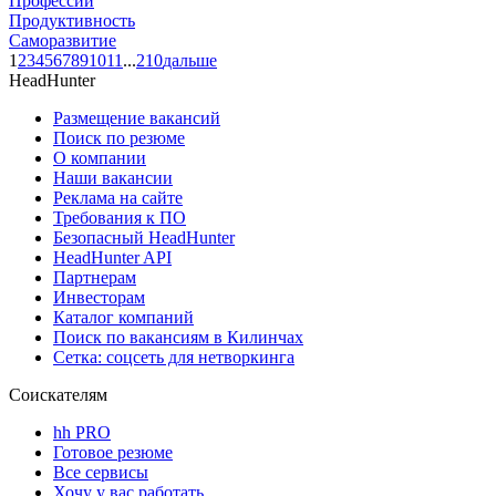
Профессии
Продуктивность
Саморазвитие
1
2
3
4
5
6
7
8
9
10
11
...
210
дальше
HeadHunter
Размещение вакансий
Поиск по резюме
О компании
Наши вакансии
Реклама на сайте
Требования к ПО
Безопасный HeadHunter
HeadHunter API
Партнерам
Инвесторам
Каталог компаний
Поиск по вакансиям в Килинчах
Сетка: соцсеть для нетворкинга
Соискателям
hh PRO
Готовое резюме
Все сервисы
Хочу у вас работать