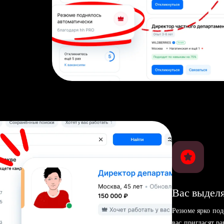
Вас выделя
Резюме ярко под
вас пригласят р