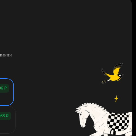
мпании
96
₽
088
₽