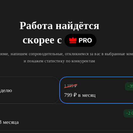
Работа найдётся
скорее
c
юме, напишем сопроводительные, откликнемся за вас в выбранные ко
и покажем статистику по конкурентам
1 195
₽
−3
еделю
799
₽
в месяц
−2 
3 месяца