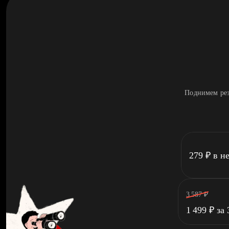
Поднимем рез
279
₽
в н
3 587
₽
1 499
₽
за 