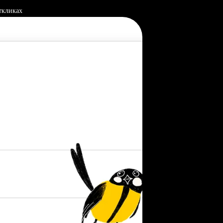
ткликах